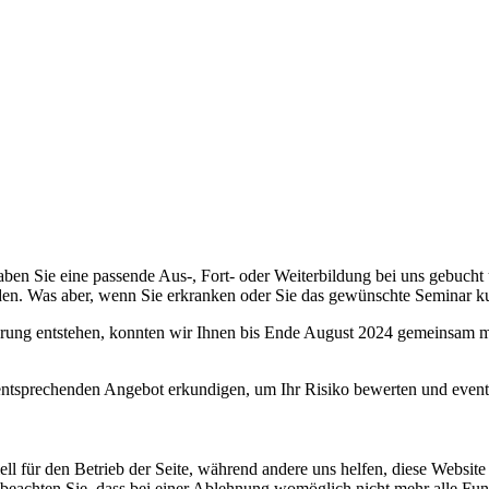
aben Sie eine passende Aus-, Fort- oder Weiterbildung bei uns gebuch
en. Was aber, wenn Sie erkranken oder Sie das gewünschte Seminar ku
nierung entstehen, konnten wir Ihnen bis Ende August 2024 gemeinsam 
ntsprechenden Angebot erkundigen, um Ihr Risiko bewerten und eventuel
ell für den Betrieb der Seite, während andere uns helfen, diese Websit
 beachten Sie, dass bei einer Ablehnung womöglich nicht mehr alle Funk