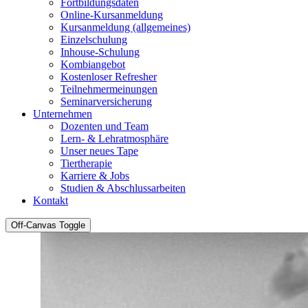
Fortbildungsdaten
Online-Kursanmeldung
Kursanmeldung (allgemeines)
Einzelschulung
Inhouse-Schulung
Kombiangebot
Kostenloser Refresher
Teilnehmermeinungen
Seminarversicherung
Unternehmen
Dozenten und Team
Lern- & Lehratmosphäre
Unser neues Tape
Tiertherapie
Karriere & Jobs
Studien & Abschlussarbeiten
Kontakt
Off-Canvas Toggle