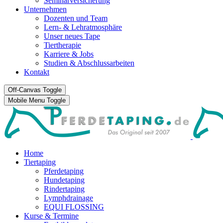
Seminarversicherung
Unternehmen
Dozenten und Team
Lern- & Lehratmosphäre
Unser neues Tape
Tiertherapie
Karriere & Jobs
Studien & Abschlussarbeiten
Kontakt
Off-Canvas Toggle
Mobile Menu Toggle
Home
Tiertaping
Pferdetaping
Hundetaping
Rindertaping
Lymphdrainage
EQUI FLOSSING
Kurse & Termine